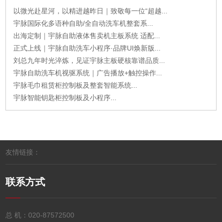
以微光赴星河，以精进越昨日｜致敬每一位“超越...
宇脉国际化多语种自助/全自动洗车机整套系...
出海定制｜宇脉自助液体售卖机主板系统 适配...
正式上线｜宇脉自助洗车小程序·品牌UI焕新版...
刘总九年时光淬炼，见证宇脉主板硬核靠谱品质...
宇脉自助洗车机视驱系统｜广告播放+触控操作...
宇脉毛巾租赁柜控制板及整套智能系统...
宇脉智能钥匙柜控制板及小程序...
友情链接：
联系方式
总 机：
020-87572500