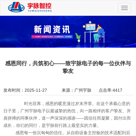
切
换
导
航
感恩同行，共筑初心——致宇脉电子的每一位伙伴与
挚友
发布时间：2025-11-27
来源：广州宇脉
点击率:4417
时光荏苒，感恩的暖意漫过岁末序章。在这个承载心意的
日子里，广州宇脉电子以最诚挚的热忱，向一路相伴的客户挚友、并
肩拼搏的同事伙伴，道一声深深的感谢——因信任而凝聚，因付出而
成长，你们的同行，是宇脉前行路上最坚实的力量。
感恩每一份沉甸甸的信任。从自助设备主控板的技术适配到后