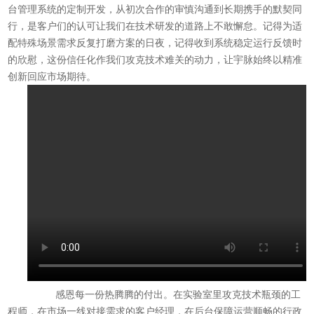
台管理系统的定制开发，从初次合作的审慎沟通到长期携手的默契同
行，是客户们的认可让我们在技术研发的道路上不敢懈怠。记得为适
配特殊场景需求反复打磨方案的日夜，记得收到系统稳定运行反馈时
的欣慰，这份信任化作我们攻克技术难关的动力，让宇脉始终以精准
创新回应市场期待。
感恩每一份热腾腾的付出。在实验室里攻克技术瓶颈的工
程师，在市场一线对接需求的客户经理，在后台保障运营顺畅的行政