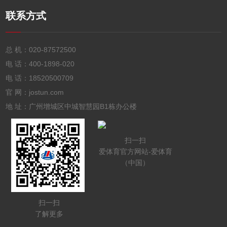
联系方式
总 机：
020-87572500
电 话：
400-1898-020
电 话：
18520500709
官 网：jostun.com
地 址：广州增城区中城智慧园B1栋办公楼
扫一扫
爱体育官方网站-爱体育
（中国）
扫一扫
了解更多