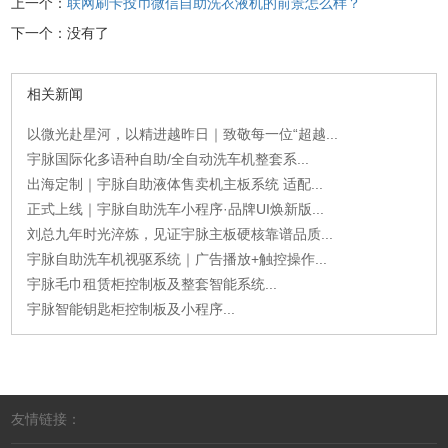
上一个：
联网刷卡投币微信自助洗衣液机的前景怎么样？
下一个：没有了
相关新闻
以微光赴星河，以精进越昨日｜致敬每一位“超越...
宇脉国际化多语种自助/全自动洗车机整套系...
出海定制｜宇脉自助液体售卖机主板系统 适配...
正式上线｜宇脉自助洗车小程序·品牌UI焕新版...
刘总九年时光淬炼，见证宇脉主板硬核靠谱品质...
宇脉自助洗车机视驱系统｜广告播放+触控操作...
宇脉毛巾租赁柜控制板及整套智能系统...
宇脉智能钥匙柜控制板及小程序...
友情链接：