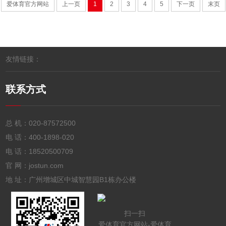
爱体育官方网站
上一页
1
2
3
4
5
下一页
末页
友情链接：
联系方式
总 机：
020-87572500
电 话：
400-1898-020
电 话：
18520500709
官 网：jostun.com
地 址：广州增城区中城智慧园B1栋办公楼
扫一扫
爱体育官方网站-爱体育